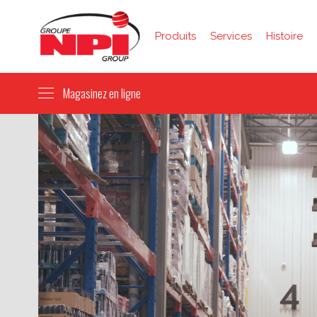
Produits
Services
Histoire
Magasinez en ligne
Breuvages
Condiments
Confiseries
Conserves et bocaux
Déjeuner et collations
Huiles et vinaigres
Ingrédients de cuisine
Noix et graines