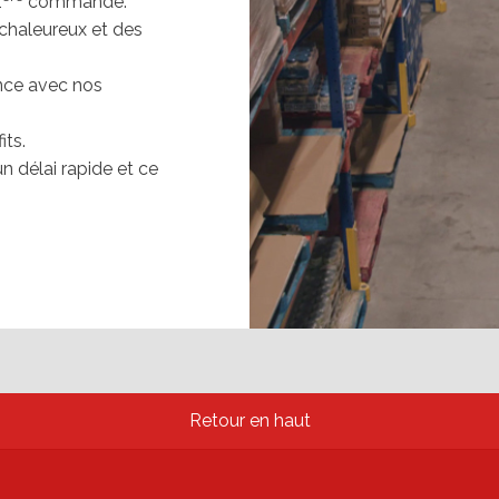
1
commande.
 chaleureux et des
nce avec nos
ts.
 délai rapide et ce
Retour en haut