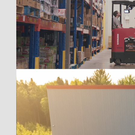
Pâtes, riz et nouilles
Produits congelés
Accessoires &
fournitures
Cuisine et maison
Hygiène et santé
Produits ménagers